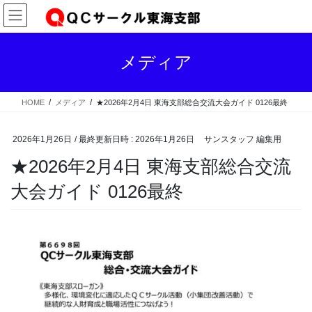
コ
ナ
ン
ビ
テ
ゲ
ン
ー
メディア
ツ
シ
へ
ョ
ス
ン
HOME
メディア
★2026年2月4日 東海支部総合交流大会ガイド 0126最終
キ
に
ッ
移
プ
動
2026年1月26日
/ 最終更新日時 :
2026年1月26日
サンスタッフ 編集用
★2026年2月4日 東海支部総合交流
大会ガイド 0126最終