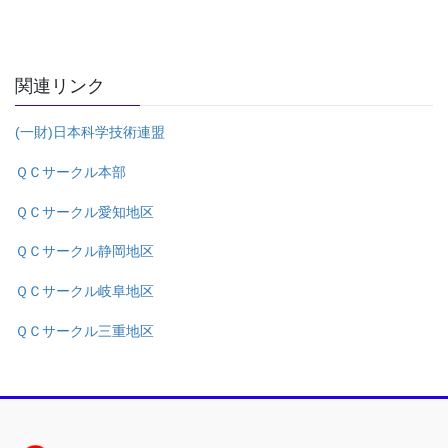
関連リンク
(一財)日本科学技術連盟
ＱＣサークル本部
ＱＣサークル愛知地区
ＱＣサークル静岡地区
ＱＣサークル岐阜地区
ＱＣサークル三重地区