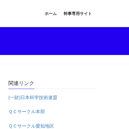
ホーム
幹事専用サイト
関連リンク
(一財)日本科学技術連盟
ＱＣサークル本部
ＱＣサークル愛知地区