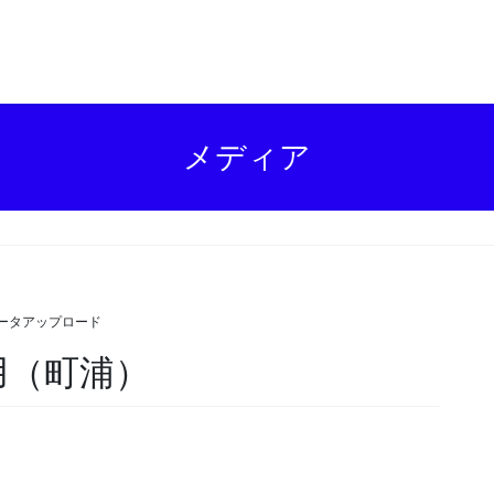
メディア
データアップロード
会用（町浦）