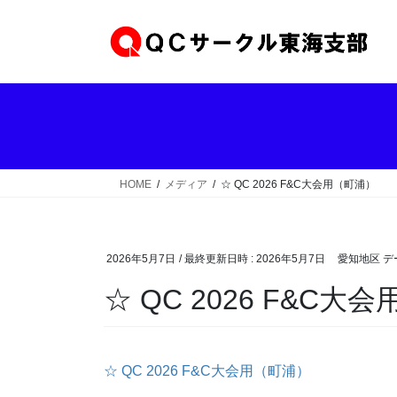
コ
ナ
ン
ビ
テ
ゲ
ン
ー
ツ
シ
へ
ョ
ス
ン
キ
に
ッ
移
HOME
メディア
☆ QC 2026 F&C大会用（町浦）
プ
動
2026年5月7日
/ 最終更新日時 :
2026年5月7日
愛知地区 
☆ QC 2026 F&C大
☆ QC 2026 F&C大会用（町浦）