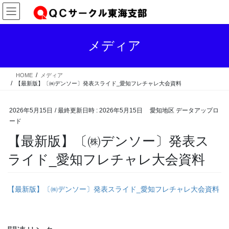
コ
ナ
ン
ビ
テ
ゲ
ン
ー
メディア
ツ
シ
へ
ョ
ス
ン
HOME
メディア
キ
に
【最新版】〔㈱デンソー〕発表スライド_愛知フレチャレ大会資料
ッ
移
プ
動
2026年5月15日
/ 最終更新日時 :
2026年5月15日
愛知地区 データアップロ
ード
【最新版】〔㈱デンソー〕発表ス
ライド_愛知フレチャレ大会資料
【最新版】〔㈱デンソー〕発表スライド_愛知フレチャレ大会資料