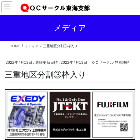
コ
ナ
ン
ビ
テ
ゲ
ン
ー
メディア
ツ
シ
へ
ョ
ス
ン
HOME
メディア
三重地区分割③枠入り
キ
に
ッ
移
プ
動
2022年7月13日
/ 最終更新日時 :
2022年7月13日
ＱＣサークル 静岡地区
三重地区分割③枠入り