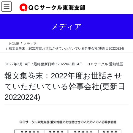
コ
ナ
ン
ビ
テ
ゲ
ン
ー
メディア
ツ
シ
へ
ョ
ス
ン
HOME
メディア
キ
に
報文集巻末：2022年度お世話させていただいている幹事会社(更新日20220224)
ッ
移
プ
動
2022年3月14日
/ 最終更新日時 :
2022年3月14日
ＱＣサークル 愛知地区
報文集巻末：2022年度お世話させ
ていただいている幹事会社(更新日
20220224)