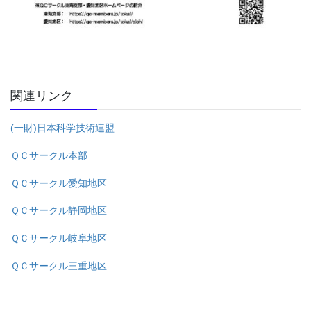
関連リンク
(一財)日本科学技術連盟
ＱＣサークル本部
ＱＣサークル愛知地区
ＱＣサークル静岡地区
ＱＣサークル岐阜地区
ＱＣサークル三重地区