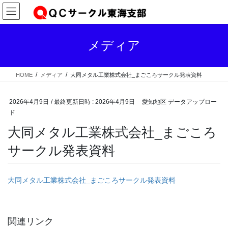
コ
ナ
ン
ビ
テ
ゲ
ン
ー
メディア
ツ
シ
へ
ョ
ス
ン
HOME
メディア
大同メタル工業株式会社_まごころサークル発表資料
キ
に
ッ
移
プ
動
2026年4月9日
/ 最終更新日時 :
2026年4月9日
愛知地区 データアップロー
ド
大同メタル工業株式会社_まごころ
サークル発表資料
大同メタル工業株式会社_まごころサークル発表資料
関連リンク