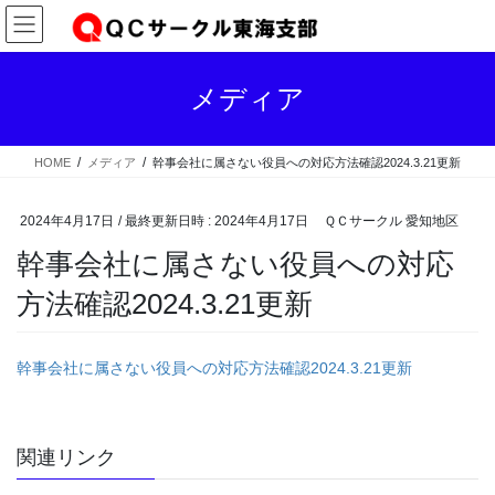
コ
ナ
ン
ビ
テ
ゲ
ン
ー
メディア
ツ
シ
へ
ョ
ス
ン
HOME
メディア
幹事会社に属さない役員への対応方法確認2024.3.21更新
キ
に
ッ
移
プ
動
2024年4月17日
/ 最終更新日時 :
2024年4月17日
ＱＣサークル 愛知地区
幹事会社に属さない役員への対応
方法確認2024.3.21更新
幹事会社に属さない役員への対応方法確認2024.3.21更新
関連リンク