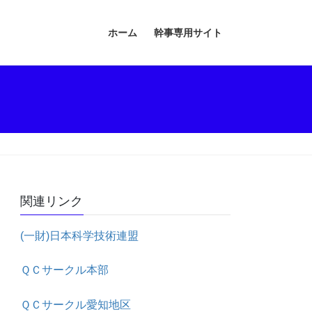
ホーム
幹事専用サイト
関連リンク
(一財)日本科学技術連盟
ＱＣサークル本部
ＱＣサークル愛知地区