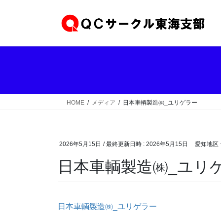
コ
ナ
ン
ビ
テ
ゲ
ン
ー
ツ
シ
へ
ョ
ス
ン
キ
に
ッ
移
HOME
メディア
日本車輌製造㈱_ユリゲラー
プ
動
2026年5月15日
/ 最終更新日時 :
2026年5月15日
愛知地区
日本車輌製造㈱_ユリ
日本車輌製造㈱_ユリゲラー