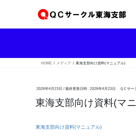
コ
ナ
ン
ビ
テ
ゲ
ン
ー
ツ
シ
へ
ョ
ス
ン
キ
に
ッ
移
HOME
メディア
東海支部向け資料(マニュアル)
プ
動
2026年4月23日
/ 最終更新日時 :
2026年4月23日
ＱＣサー
東海支部向け資料(マニ
東海支部向け資料(マニュアル)