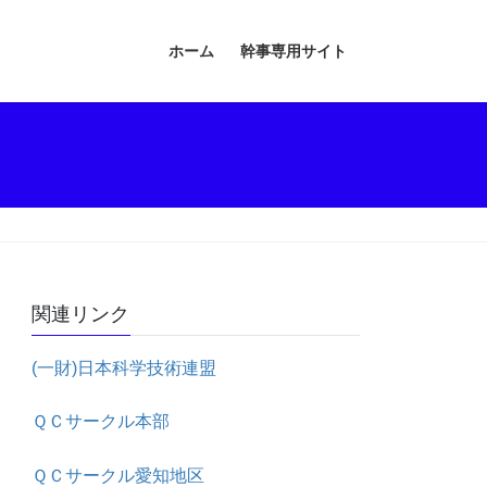
ホーム
幹事専用サイト
関連リンク
(一財)日本科学技術連盟
ＱＣサークル本部
ＱＣサークル愛知地区