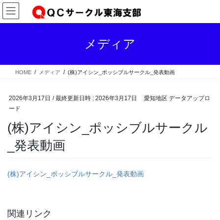
コ
ナ
ン
ビ
テ
ゲ
ン
ー
メディア
ツ
シ
へ
ョ
ス
ン
HOME
メディア
(株)アイシン_ポッシブルサークル_発表動画
キ
に
ッ
移
プ
動
2026年3月17日
/ 最終更新日時 :
2026年3月17日
愛知地区 データアップロ
ード
(株)アイシン_ポッシブルサークル
_発表動画
(株)アイシン_ポッシブルサークル_発表動画
関連リンク