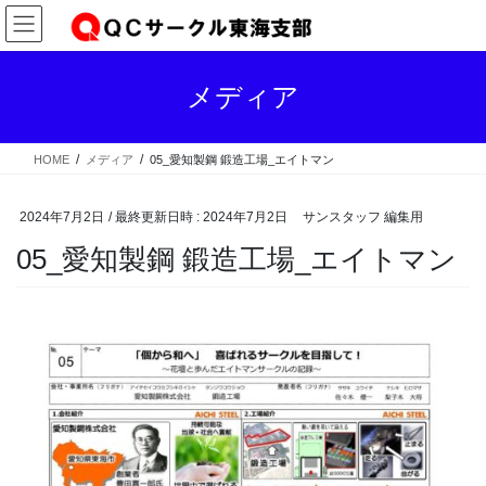
コ
ナ
ン
ビ
テ
ゲ
ン
ー
メディア
ツ
シ
へ
ョ
ス
ン
HOME
メディア
05_愛知製鋼 鍛造工場_エイトマン
キ
に
ッ
移
プ
動
2024年7月2日
/ 最終更新日時 :
2024年7月2日
サンスタッフ 編集用
05_愛知製鋼 鍛造工場_エイトマン