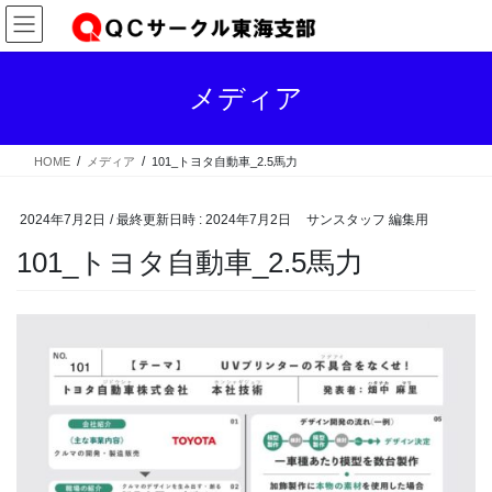
コ
ナ
ン
ビ
テ
ゲ
ン
ー
メディア
ツ
シ
へ
ョ
ス
ン
HOME
メディア
101_トヨタ自動車_2.5馬力
キ
に
ッ
移
プ
動
2024年7月2日
/ 最終更新日時 :
2024年7月2日
サンスタッフ 編集用
101_トヨタ自動車_2.5馬力