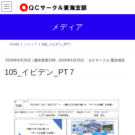
コ
ナ
ン
ビ
テ
ゲ
ン
ー
メディア
ツ
シ
へ
ョ
ス
ン
HOME
メディア
105_イビデン_PT７
キ
に
ッ
移
プ
動
2026年6月25日
/ 最終更新日時 :
2026年6月25日
ＱＣサークル 愛知地区
105_イビデン_PT７