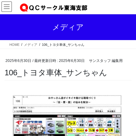
コ
ナ
ン
ビ
テ
ゲ
ン
ー
メディア
ツ
シ
へ
ョ
ス
ン
HOME
メディア
106_トヨタ車体_サンちゃん
キ
に
ッ
移
プ
動
2025年6月30日
/ 最終更新日時 :
2025年6月30日
サンスタッフ 編集用
106_トヨタ車体_サンちゃん