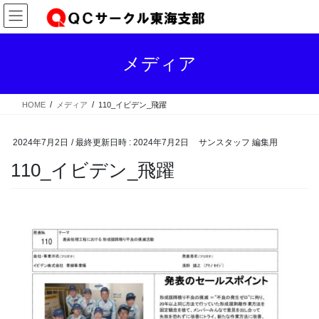
コ
ナ
ン
ビ
テ
ゲ
ン
ー
メディア
ツ
シ
へ
ョ
ス
ン
HOME
メディア
110_イビデン_飛躍
キ
に
ッ
移
プ
動
2024年7月2日
/ 最終更新日時 :
2024年7月2日
サンスタッフ 編集用
110_イビデン_飛躍