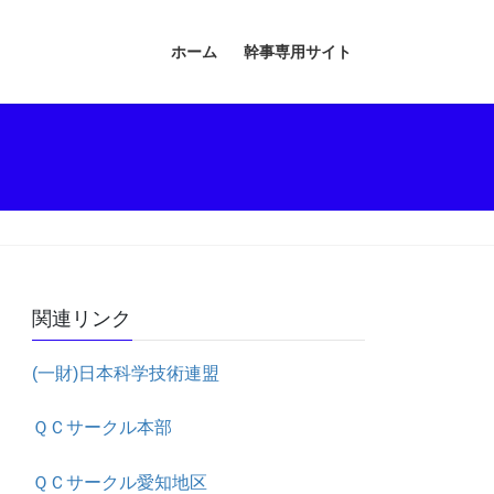
ホーム
幹事専用サイト
関連リンク
(一財)日本科学技術連盟
ＱＣサークル本部
ＱＣサークル愛知地区