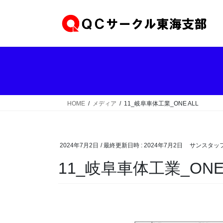
コ
ナ
ン
ビ
テ
ゲ
ン
ー
ツ
シ
へ
ョ
ス
ン
キ
に
ッ
移
HOME
メディア
11_岐阜車体工業_ONE ALL
プ
動
2024年7月2日
/ 最終更新日時 :
2024年7月2日
サンスタッフ
11_岐阜車体工業_ONE 