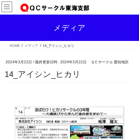
コ
ナ
ン
ビ
テ
ゲ
ン
ー
メディア
ツ
シ
へ
ョ
ス
ン
HOME
メディア
14_アイシン_ヒカリ
キ
に
ッ
移
プ
動
2024年3月22日
/ 最終更新日時 :
2024年3月22日
ＱＣサークル 愛知地区
14_アイシン_ヒカリ