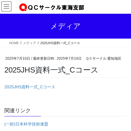
コ
ナ
ン
ビ
テ
ゲ
ン
ー
メディア
ツ
シ
へ
ョ
ス
ン
HOME
メディア
2025JHS資料一式_Cコース
キ
に
ッ
移
プ
動
2025年7月10日
/ 最終更新日時 :
2025年7月10日
ＱＣサークル 愛知地区
2025JHS資料一式_Cコース
2025JHS資料一式_Cコース
関連リンク
(一財)日本科学技術連盟