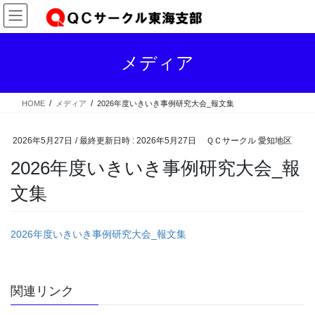
コ
ナ
ン
ビ
テ
ゲ
ン
ー
メディア
ツ
シ
へ
ョ
ス
ン
HOME
メディア
2026年度いきいき事例研究大会_報文集
キ
に
ッ
移
プ
動
2026年5月27日
/ 最終更新日時 :
2026年5月27日
ＱＣサークル 愛知地区
2026年度いきいき事例研究大会_報
文集
2026年度いきいき事例研究大会_報文集
関連リンク