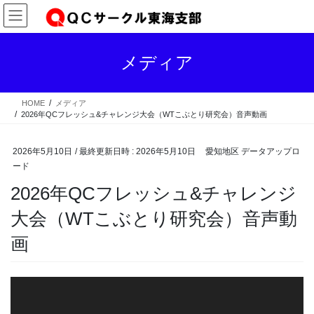
コ
ナ
ン
ビ
テ
ゲ
ン
ー
メディア
ツ
シ
へ
ョ
ス
ン
HOME
メディア
キ
に
2026年QCフレッシュ&チャレンジ大会（WTこぶとり研究会）音声動画
ッ
移
プ
動
2026年5月10日
/ 最終更新日時 :
2026年5月10日
愛知地区 データアップロ
ード
2026年QCフレッシュ&チャレンジ
大会（WTこぶとり研究会）音声動
画
動
画
プ