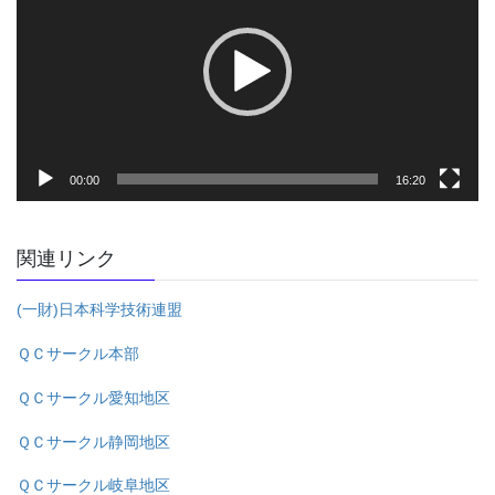
レ
ー
ヤ
ー
00:00
16:20
関連リンク
(一財)日本科学技術連盟
ＱＣサークル本部
ＱＣサークル愛知地区
ＱＣサークル静岡地区
ＱＣサークル岐阜地区