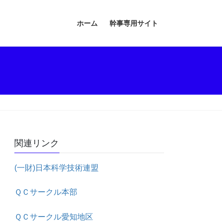
ホーム
幹事専用サイト
関連リンク
(一財)日本科学技術連盟
ＱＣサークル本部
ＱＣサークル愛知地区