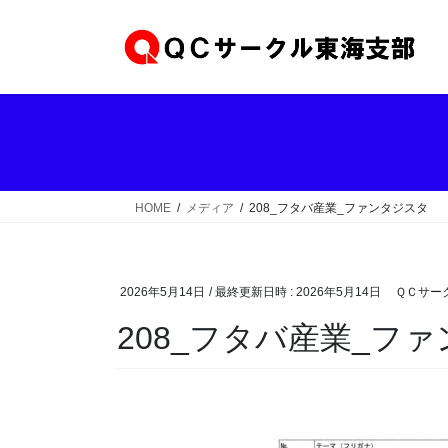
コ
ナ
ン
ビ
テ
ゲ
ン
ー
ツ
シ
へ
ョ
ス
ン
キ
に
ッ
移
HOME
メディア
208_フタバ産業_ファンタジスタ
プ
動
2026年5月14日
/ 最終更新日時 :
2026年5月14日
ＱＣサー
208_フタバ産業_フ