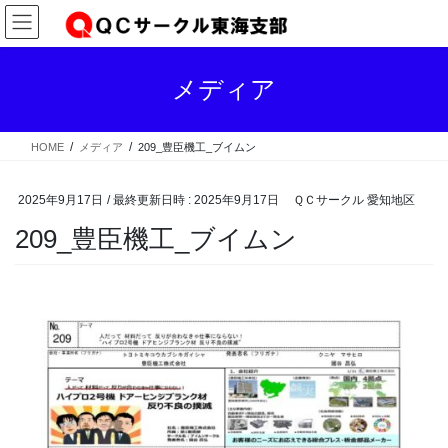
コ
ナ
ン
ビ
テ
ゲ
ン
ー
メディア
ツ
シ
へ
ョ
ス
ン
HOME
メディア
209_豊臣機工_ブイムン
キ
に
ッ
移
プ
動
2025年9月17日
/ 最終更新日時 :
2025年9月17日
ＱＣサークル 愛知地区
209_豊臣機工_ブイムン