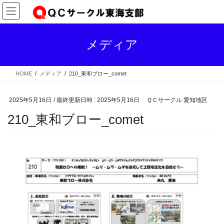
コ
ナ
ン
ビ
テ
ゲ
ン
ー
メディア
ツ
シ
へ
ョ
ス
ン
HOME
メディア
210_東和ブロー_comet
キ
に
ッ
移
プ
動
2025年5月16日
/ 最終更新日時 :
2025年5月16日
ＱＣサークル 愛知地区
210_東和ブロー_comet