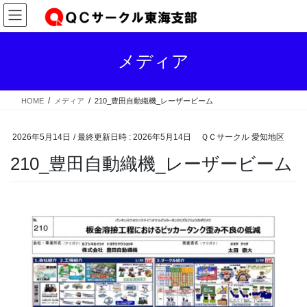
コ
ナ
ン
ビ
テ
ゲ
ン
ー
メディア
ツ
シ
へ
ョ
ス
ン
HOME
メディア
210_豊田自動織機_レーザービーム
キ
に
ッ
移
プ
動
2026年5月14日
/ 最終更新日時 :
2026年5月14日
ＱＣサークル 愛知地区
210_豊田自動織機_レーザービーム