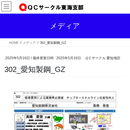
コ
ナ
ン
ビ
テ
ゲ
ン
ー
メディア
ツ
シ
へ
ョ
ス
ン
HOME
メディア
302_愛知製鋼_GZ
キ
に
ッ
移
プ
動
2025年5月16日
/ 最終更新日時 :
2025年5月16日
ＱＣサークル 愛知地区
302_愛知製鋼_GZ