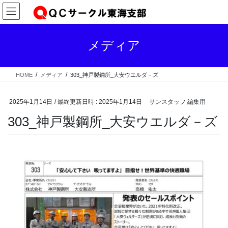
コ
ナ
ン
ビ
テ
ゲ
ン
ー
メディア
ツ
シ
へ
ョ
ス
ン
HOME
メディア
303_神戸製鋼所_大安ウエルダ－ズ
キ
に
ッ
移
プ
動
2025年1月14日
/ 最終更新日時 :
2025年1月14日
サンスタッフ 編集用
303_神戸製鋼所_大安ウエルダ－ズ