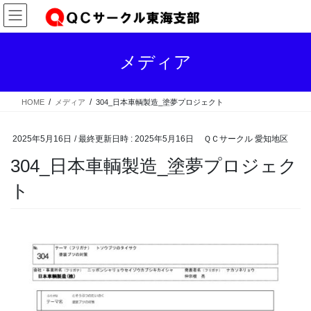
コ
ナ
ン
ビ
テ
ゲ
ン
ー
メディア
ツ
シ
へ
ョ
ス
ン
HOME
メディア
304_日本車輌製造_塗夢プロジェクト
キ
に
ッ
移
プ
動
2025年5月16日
/ 最終更新日時 :
2025年5月16日
ＱＣサークル 愛知地区
304_日本車輌製造_塗夢プロジェク
ト