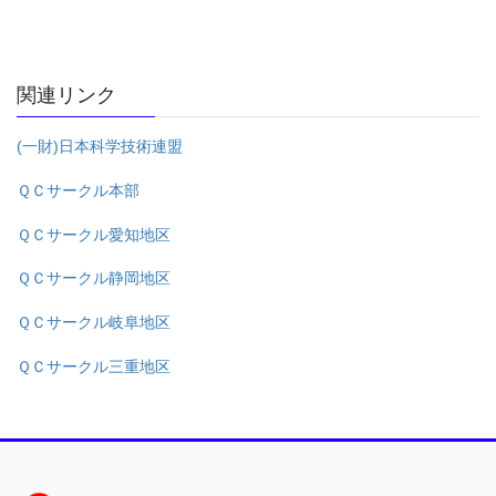
関連リンク
(一財)日本科学技術連盟
ＱＣサークル本部
ＱＣサークル愛知地区
ＱＣサークル静岡地区
ＱＣサークル岐阜地区
ＱＣサークル三重地区