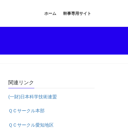
ホーム
幹事専用サイト
関連リンク
(一財)日本科学技術連盟
ＱＣサークル本部
ＱＣサークル愛知地区