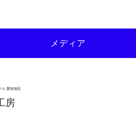
メディア
クル 愛知地区
工房