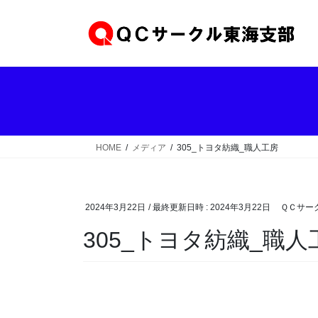
コ
ナ
ン
ビ
テ
ゲ
ン
ー
ツ
シ
へ
ョ
ス
ン
キ
に
ッ
移
HOME
メディア
305_トヨタ紡織_職人工房
プ
動
2024年3月22日
/ 最終更新日時 :
2024年3月22日
ＱＣサー
305_トヨタ紡織_職人