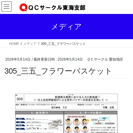
コ
ナ
ン
ビ
テ
ゲ
ン
ー
メディア
ツ
シ
へ
ョ
ス
ン
HOME
メディア
305_三五_フラワーバスケット
キ
に
ッ
移
プ
動
2026年5月14日
/ 最終更新日時 :
2026年5月14日
ＱＣサークル 愛知地区
305_三五_フラワーバスケット