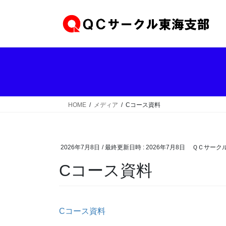
コ
ナ
ン
ビ
テ
ゲ
ン
ー
ツ
シ
へ
ョ
ス
ン
キ
に
ッ
移
HOME
メディア
Cコース資料
プ
動
2026年7月8日
/ 最終更新日時 :
2026年7月8日
ＱＣサークル
Cコース資料
Cコース資料