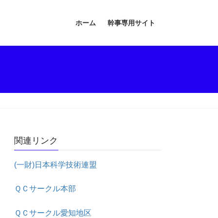
ホーム
幹事専用サイト
関連リンク
(一財)日本科学技術連盟
ＱＣサークル本部
ＱＣサークル愛知地区