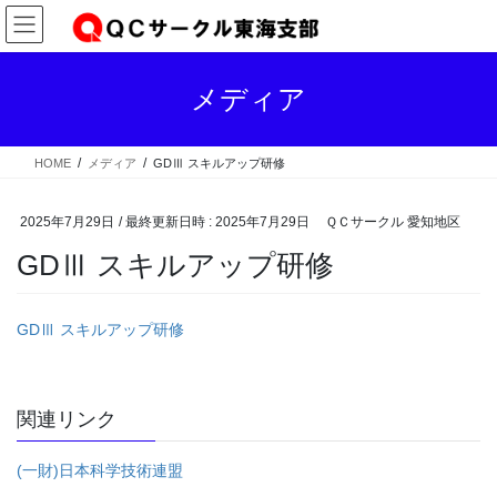
コ
ナ
ン
ビ
テ
ゲ
ン
ー
メディア
ツ
シ
へ
ョ
ス
ン
HOME
メディア
GDⅢ スキルアップ研修
キ
に
ッ
移
プ
動
2025年7月29日
/ 最終更新日時 :
2025年7月29日
ＱＣサークル 愛知地区
GDⅢ スキルアップ研修
GDⅢ スキルアップ研修
関連リンク
(一財)日本科学技術連盟