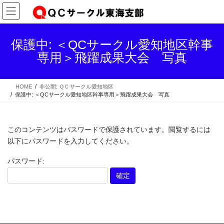
コ
ナ
ン
ビ
テ
ゲ
ン
ー
保護中: ＜QCサークル愛知地区幹事
ツ
シ
専用＞飛躍成果大会 写真
へ
ョ
ス
ン
キ
に
HOME
非公開: ＱＣサークル愛知地区
ッ
移
保護中: ＜QCサークル愛知地区幹事専用＞飛躍成果大会 写真
プ
動
このコンテンツはパスワードで保護されています。閲覧するには
以下にパスワードを入力してください。
パスワード: