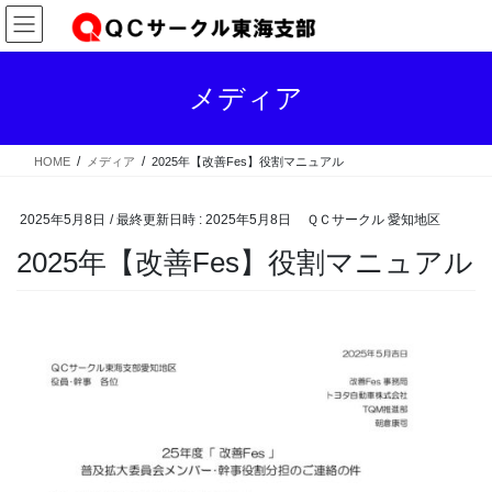
コ
ナ
ン
ビ
テ
ゲ
ン
ー
メディア
ツ
シ
へ
ョ
ス
ン
HOME
メディア
2025年【改善Fes】役割マニュアル
キ
に
ッ
移
プ
動
2025年5月8日
/ 最終更新日時 :
2025年5月8日
ＱＣサークル 愛知地区
2025年【改善Fes】役割マニュアル